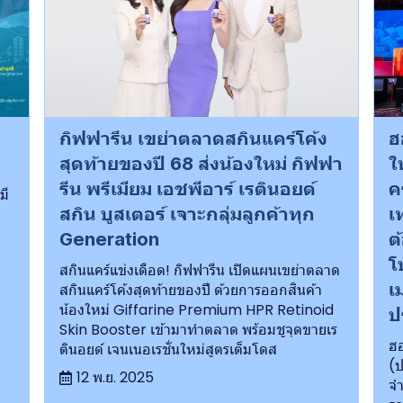
ย
กิฟฟารีน เขย่าตลาดสกินแคร์โค้ง
ฮ
สุดท้ายของปี 68 ส่งน้องใหม่ กิฟฟา
ใ
รีน พรีเมียม เอชพีอาร์ เรตินอยด์
ค
มี
สกิน บูสเตอร์ เจาะกลุ่มลูกค้าทุก
เ
Generation
ต
โ
สกินแคร์แข่งเดือด! กิฟฟารีน เปิดแผนเขย่าตลาด
เ
สกินแคร์โค้งสุดท้ายของปี ด้วยการออกสินค้า
น้องใหม่ Giffarine Premium HPR Retinoid
ป
Skin Booster เข้ามาทำตลาด พร้อมชูจุดขายเร
ฮอ
ตินอยด์ เจนเนอเรชั่นใหม่สูตรเต็มโดส
(ป
12 พ.ย. 2025
จำ