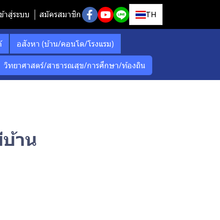
ข้าสู่ระบบ
สมัครสมาชิก
TH
์
อสังหา (บ้าน/คอนโด/โรงแรม)
วิทยาศาสตร์/สาธารณสุข/การศึกษา/ท้องถิน
บ้าน