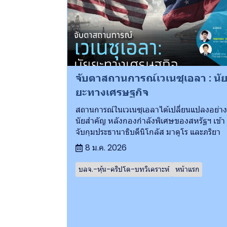
จับตาสถานการณ์เวเนซุเอลา : นั
ยะทางเศรษฐกิจ
สถานการณ์ในเวเนซุเอลาได้เปลี่ยนแปลงอย่าง
นัยสำคัญ หลังกองกำลังพิเศษของสหรัฐฯ เข้า
จับกุมประธานาธิบดีนิโกลัส มาดูโร และภริยา
8 ม.ค. 2026
บลจ.-หุ้น-คริปโต-บทวิเคราะห์
หน้าแรก