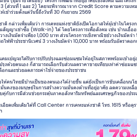
ชน (ผู้มีรายได้น้อย) โครงการพัฒนาที่อยู่อาศัยเชิงสังคม และโครง
 3 (ส่วนที่ 1 และ 2) โดยจะพิจารณาจาก Credit Score ตามความเหมา
เข้าร่วมตั้งแต่วันนี้ถึงวันที่ 30 กันยายน 2569
ชาติ กล่าวเพิ่มเติมว่า การเคหะแห่งชาติยังเปิดโอกาสให้ผู้เช่าในโค
็นสัญญาเช่าซื้อ (Walk-in) ได้ โดยโครงการเพื่อสังคม เช่น บ้านเอื
อย วางเงินมัดจำเพียง 1,000 บาท ส่วนโครงการเชิงพาณิชย์วางเงินมัดจ
ไฟฟ้าประชานิเวศน์ 3 วางเงินมัดจำ 10,000 บาท พร้อมรับอัตราดอกเ
วมแคมเปญจะได้รับการปรับปรุงและซ่อมแซมให้อยู่ในสภาพพร้อมเข้าอยู่
ับปรุงด้วยตนเอง ก็สามารถเลือกรับส่วนลดราคาขายเทียบเท่าค่าซ่อมแซม
เลือกและช่วยลดภาระค่าใช้จ่ายของประชาชน
วยให้คนไทยมีบ้านเป็นของตนเองได้ง่ายขึ้น แต่ยังเป็นการขับเคลื่อ
่นคงของมนุษย์ในการสร้างความมั่นคงด้านที่อยู่อาศัย ลดความเหลื่
คู่กับการมีส่วนช่วยกระตุ้นภาคอสังหาริมทรัพย์และเศรษฐกิจของประเท
ียดเพิ่มเติมได้ที่ Call Center การเคหะแห่งชาติ โทร. 1615 หรือดู
h