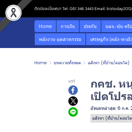
ติดต่อลงโฆษณา Tel: 081 346 3443 Email: biztoday20
Home
การเงิน
ประกัน
บลจ.-หุ้น-คริ
พลังงาน-อุตสาหกรรม
เศรษฐกิจ (คลัง-พาณิช
Home
บทความทั้งหมด
อสังหา (ที่บ้าน/คอนโด)
กคช. หน
แชร์
เปิดโปร
อัพเดทล่าสุด: 6 ก.ค.
อสังหา (ที่บ้าน/คอนโ