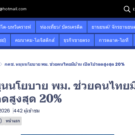
เ
12@hotmail.com
ปโต-บทวิเคราะห์
ท่องเที่ยว/ บัตรเครดิต
ยานยนต์/ จักรยานยนต
ย์)
คมนาคม-โลจิสติกส์
ธุรกิจขายตรง
การตลาด-ไอที
กคช. หนุนนโยบาย พม. ช่วยคนไทยมีบ้าน เปิดโปรลดสูงสุด 20%
ุนนโยบาย พม. ช่วยคนไทยมี
ลดสูงสุด 20%
 2026
442 ผู้เข้าชม
ด)
หน้าแรก