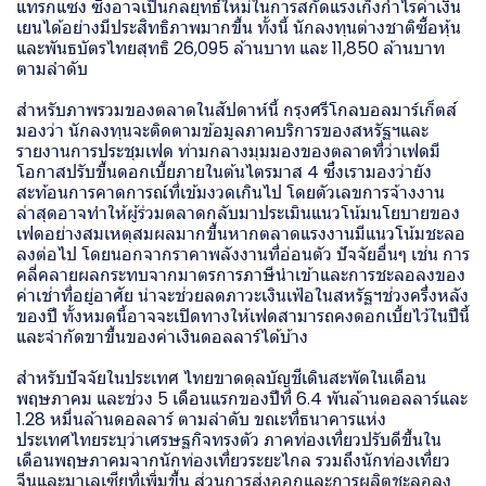
แทรกแซง ซึ่งอาจเป็นกลยุทธ์ใหม่ในการสกัดแรงเก็งกำไรค่าเงิน
เยนได้อย่างมีประสิทธิภาพมากขึ้น ทั้งนี้ นักลงทุนต่างชาติซื้อหุ้น
และพันธบัตรไทยสุทธิ 26,095 ล้านบาท และ 11,850 ล้านบาท
ตามลำดับ
สำหรับภาพรวมของตลาดในสัปดาห์นี้ กรุงศรีโกลบอลมาร์เก็ตส์
มองว่า นักลงทุนจะติดตามข้อมูลภาคบริการของสหรัฐฯและ
รายงานการประชุมเฟด ท่ามกลางมุมมองของตลาดที่ว่าเฟดมี
โอกาสปรับขึ้นดอกเบี้ยภายในต้นไตรมาส 4 ซึ่งเรามองว่ายัง
สะท้อนการคาดการณ์ที่เข้มงวดเกินไป โดยตัวเลขการจ้างงาน
ล่าสุดอาจทำให้ผู้ร่วมตลาดกลับมาประเมินแนวโน้มนโยบายของ
เฟดอย่างสมเหตุสมผลมากขึ้นหากตลาดแรงงานมีแนวโน้มชะลอ
ลงต่อไป โดยนอกจากราคาพลังงานที่อ่อนตัว ปัจจัยอื่นๆ เช่น การ
คลี่คลายผลกระทบจากมาตรการภาษีนำเข้าและการชะลอลงของ
ค่าเช่าที่อยู่อาศัย น่าจะช่วยลดภาวะเงินเฟ้อในสหรัฐฯช่วงครึ่งหลัง
ของปี ทั้งหมดนี้อาจจะเปิดทางให้เฟดสามารถคงดอกเบี้ยไว้ในปีนี้
และจำกัดขาขึ้นของค่าเงินดอลลาร์ได้บ้าง
สำหรับปัจจัยในประเทศ ไทยขาดดุลบัญชีเดินสะพัดในเดือน
พฤษภาคม และช่วง 5 เดือนแรกของปีที่ 6.4 พันล้านดอลลาร์และ
1.28 หมื่นล้านดอลลาร์ ตามลำดับ ขณะที่ธนาคารแห่ง
ประเทศไทยระบุว่าเศรษฐกิจทรงตัว ภาคท่องเที่ยวปรับดีขึ้นใน
เดือนพฤษภาคมจากนักท่องเที่ยวระยะไกล รวมถึงนักท่องเที่ยว
จีนและมาเลเซียที่เพิ่มขึ้น ส่วนการส่งออกและการผลิตชะลอลง