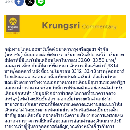
แชร์
กลุ่มงานโกลบอลมาร์เก็ตส์ ธนาคารกรุงศรีอยุธยา จำกัด
(มหาชน) มีมุมมองต่อทิศทางค่าเงินบาทในสัปดาห์นี้ว่า เงินบาท
สัปดาห์นี้มีแนวโน้มเคลื่อนไหวในกรอบ 32.80-33.50 บาท/
ดอลลาร์ เทียบกับสัปดาห์ที่ผ่านมา เงินบาทปิดแข็งค่าที่ 33.14
บาท/ดอลลาร์ หลังซื้อขายในกรอบ 33.12-33.43 บาท/ดอลลาร์
โดยเงินดอลลาร์อ่อนค่าเมื่อเทียบกับสกุลเงินสำคัญส่วนใหญ่
ขณะตัวเลขการจ้างงานนอกภาคเกษตรเดือนมิถุนายนของสหรัฐฯ
ออกมาต่ำกว่าคาด พร้อมกับมีการปรับลดตัวเลขย้อนหลังสำหรับ
เดือนก่อนหน้า ข้อมูลดังกล่าวช่วยลดโอกาสที่ธนาคารกลาง
สหรัฐฯ(เฟด)จะปรับขึ้นอัตราดอกเบี้ยในระยะใกล้ แต่ยังไม่
สามารถสะท้อนภาพรวมที่ชัดเจนของตลาดแรงงานและแนวโน้ม
เงินเฟ้อได้ โดยประธานเฟดเน้นย้ำว่าเงินเฟ้อยังคงเป็นประเด็น
สำคัญ ขณะเดียวกัน ตลาดเฝ้าระวังความเสี่ยงของการแทรกแซง
ตลาดจากทางการญี่ปุ่นเพื่อชะลอการอ่อนค่าของเงินเยน หลังมี
รายงานว่าญี่ปุ่นอาจลดการส่งสัญญาณล่วงหน้าเกี่ยวกับการ