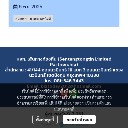
6 พ.ย. 2025
หน้าแรก
การตลาด-ไอที
หจก. เส้นทางท้องถิ่น (Sentangtongtin Limited
Partnership)
สำนักงาน : 41/144 ซอยนวมินทร์ 111 แยก 3 ถนนนวมินทร์ แขวง
นวมินทร์ เขตบึงกุ่ม กรุงเทพฯ 10230
โทร. 081-346 3443
Email: biztoday2012@hotmail.com
เว็บไซต์นี้มีการใช้งานคุกกี้ เพื่อเพิ่มประสิทธิภาพและ
ประสบการณ์ที่ดีในการใช้งานเว็บไซต์ของท่าน ท่านสามารถ
อ่านรายละเอียดเพิ่มเติมได้ที่
นโยบายความเป็นส่วนตัว
และ
นโยบายคุกกี้
ผู้เข้าชมวันนี้
3,051
ตั้งค่าคุกกี้
ยอมรับทั้งหมด
Powered By
MakeWebEasy