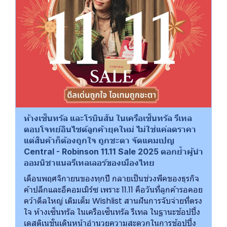
ห้างเซ็นทรัล และโรบินสัน ในเครือเซ็นทรัล รีเทล
ตอบโจทย์อินไซต์ลูกค้ายุคใหม่ ไม่ใช่แค่ลดราคา
แต่สินค้าก็ต้องถูกใจ ถูกชะตา จัดแคมเปญ
Central - Robinson 11.11 Sale 2025 ตอกย้ำผู้นำ
ออมนิชาแนลรีเทลเลอร์ของเมืองไทย
เดือนพฤศจิกายนของทุกปี กลายเป็นช่วงพีคของธุรกิจ
ค้าปลีกและอีคอมเมิร์ซ เพราะ 11.11 คือวันที่ลูกค้ารอคอย
คว้าดีลใหญ่ เติมเต็ม Wishlist สานฝันการจับจ่ายที่ตรง
ใจ ห้างเซ็นทรัล ในเครือเซ็นทรัล รีเทล ในฐานะช้อปปิ้ง
เดสติเนชั่นเดินหน้าอำนวยความสะดวกในการช้อปปิ้ง