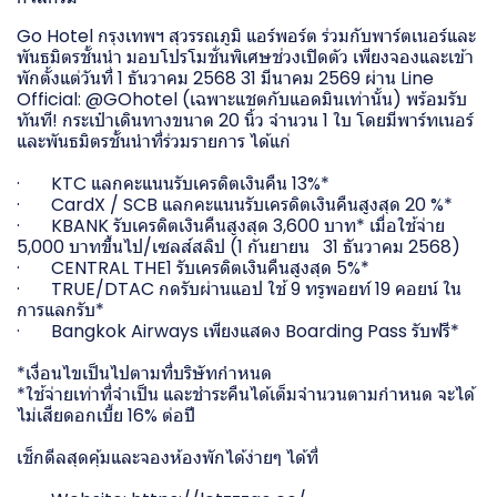
Go Hotel กรุงเทพฯ สุวรรณภูมิ แอร์พอร์ต ร่วมกับพาร์ตเนอร์และ
พันธมิตรชั้นนำ มอบโปรโมชั่นพิเศษช่วงเปิดตัว เพียงจองและเข้า
พักตั้งแต่วันที่ 1 ธันวาคม 2568 31 มีนาคม 2569 ผ่าน Line
Official: @GOhotel (เฉพาะแชตกับแอดมินเท่านั้น) พร้อมรับ
ทันที! กระเป๋าเดินทางขนาด 20 นิ้ว จำนวน 1 ใบ โดยมีพาร์ทเนอร์
และพันธมิตรชั้นนำที่ร่วมรายการ ได้แก่
· KTC แลกคะแนนรับเครดิตเงินคืน 13%*
· CardX / SCB แลกคะแนนรับเครดิตเงินคืนสูงสุด 20 %*
· KBANK รับเครดิตเงินคืนสูงสุด 3,600 บาท* เมื่อใช้จ่าย
5,000 บาทขึ้นไป/เซลส์สลิป (1 กันยายน 31 ธันวาคม 2568)
· CENTRAL THE1 รับเครดิตเงินคืนสูงสุด 5%*
· TRUE/DTAC กดรับผ่านแอป ใช้ 9 ทรูพอยท์ 19 คอยน์ ใน
การแลกรับ*
· Bangkok Airways เพียงแสดง Boarding Pass รับฟรี*
*เงื่อนไขเป็นไปตามที่บริษัทกำหนด
*ใช้จ่ายเท่าที่จำเป็น และชำระคืนได้เต็มจำนวนตามกำหนด จะได้
ไม่เสียดอกเบี้ย 16% ต่อปี
เช็กดีลสุดคุ้มและจองห้องพักได้ง่ายๆ ได้ที่