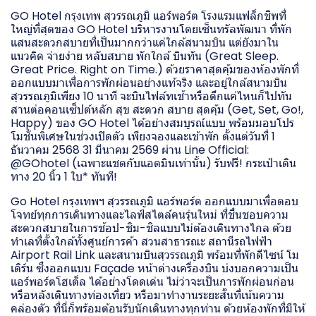
GO Hotel กรุงเทพ สุวรรณภูมิ แอร์พอร์ต โรงแรมแฟล็กชิพที่
ใหญ่ที่สุดของ GO Hotel บริหารงานโดยเซ็นทรัลพัฒนา ที่พัก
แสนสะดวกสบายที่เป็นมากกว่าแค่ใกล้สนามบิน แต่ยังมาใน
แนวคิด จ่ายง่าย หลับสบาย พักใกล้ บินทัน (Great Sleep.
Great Price. Right on Time.) ด้วยราคาสุดคุ้มของห้องพักที่
ออกแบบมาเพื่อการพักผ่อนอย่างแท้จริง และอยู่ใกล้สนามบิน
สุวรรณภูมิเพียง 10 นาที จะบินไฟล์ทเช้าหรือดึกแค่ไหนก็ไปทัน
สานต่อคอนเซ็ปต์หลัก สุข สะดวก สบาย สุดคุ้ม (Get, Set, Go!,
Happy) ของ GO Hotel ได้อย่างสมบูรณ์แบบ พร้อมมอบโปร
โมชั่นพิเศษในช่วงเปิดตัว เพียงจองและเข้าพัก ตั้งแต่วันที่ 1
ธันวาคม 2568 31 มีนาคม 2569 ผ่าน Line Official:
@GOhotel (เฉพาะแชตกับแอดมินเท่านั้น) รับฟรี! กระเป๋าเดิน
ทาง 20 นิ้ว 1 ใบ* ทันที!
Go Hotel กรุงเทพฯ สุวรรณภูมิ แอร์พอร์ต ออกแบบมาเพื่อตอบ
โจทย์ทุกการเดินทางและไลฟ์สไตล์คนรุ่นใหม่ ที่ชื่นชอบความ
สะดวกสบายในการช้อป-ชิม-ชิลแบบไม่ต้องเดินทางไกล ด้วย
ทำเลที่ตั้งใกล้ทั้งศูนย์การค้า สวนสาธารณะ สถานีรถไฟฟ้า
Airport Rail Link และสนามบินสุวรรณภูมิ พร้อมที่พักดีไซน์ โม
เดิร์น ซึ่งออกแบบ Façade หน้าต่างเครื่องบิน บ่งบอกความเป็น
แอร์พอร์ตโฮเต็ล ได้อย่างโดดเด่น ไม่ว่าจะเป็นการพักผ่อนก่อน
หรือหลังเดินทางท่องเที่ยว หรือมาทำงานระยะสั้นที่เน้นความ
คล่องตัว ที่นี่ก็พร้อมต้อนรับนักเดินทางทุกท่าน ด้วยห้องพักที่มีให้