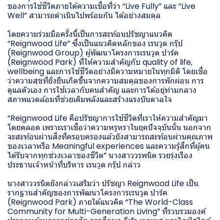
ของการใช้ชีวิตภายใต้ความเชื่อที่ว่า “Live Fully” และ “Live
Well” สามารถดำเนินไปพร้อมกัน ได้อย่างสมดุล
โดยความร่วมมือครั้งนี้เป็นการสะท้อนปรัชญาแนวคิด
“Reignwood Life” ซึ่งเป็นแนวคิดหลักของ เรนวูด กรุ๊ป
(Reignwood Group) ผู้พัฒนาโครงการเรนวูด ปาร์ค
(Reignwood Park) ที่ให้ความสำคัญกับ quality of life,
wellbeing และการใช้ชีวิตอย่างมีความหมายในทุกมิติ โดยเชื่อ
ว่าความสุขที่ยั่งยืนเกิดขึ้นจากความสมดุลของการพักผ่อน การ
ดูแลตัวเอง การใช้เวลากับคนสำคัญ และการได้อยู่ท่ามกลาง
สภาพแวดล้อมที่ช่วยเติมพลังและสร้างแรงบันดาลใจ
“Reignwood Life คือปรัชญาการใช้ชีวิตที่เราให้ความสำคัญมา
โดยตลอด เพราะเราเชื่อว่าความหรูหราในยุคปัจจุบันนั้น นอกจาก
จะสะท้อนผ่านสิ่งที่ครอบครองแล้วยังสามารถสะท้อนผ่านคุณภาพ
ของเวลาหรือ Meaningful experiences และความรู้สึกที่ผู้คน
ได้รับจากทุกช่วงเวลาของชีวิต” นางสาววรพนิต รวยรุ่งเรือง
ประธานเจ้าหน้าที่บริหาร เรนวูด กรุ๊ป กล่าว
นางสาววรนิตยังกล่าวเสริมว่า ปรัชญา Reignwood Life เป็น
รากฐานสำคัญของการพัฒนาโครงการเรนวูด ปาร์ค
(Reignwood Park) ภายใต้แนวคิด “The World-Class
Community for Multi-Generation Living” ที่รวบรวมองค์