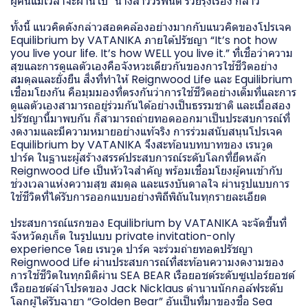
ผู้คนแม้เวลาจะผ่านไป” นางสาววรพนิต รวยรุ่งเรือง กล่าว
ทั้งนี้ แนวคิดดังกล่าวสอดคล้องอย่างมากกับแนวคิดของโปรเจค
Equilibrium by VATANIKA ภายใต้ปรัชญา “It’s not how
you live your life. It’s how WELL you live it.” ที่เชื่อว่าความ
สุขและการดูแลตัวเองคือจังหวะเดียวกันของการใช้ชีวิตอย่าง
สมดุลและยั่งยืน สิ่งที่ทำให้ Reignwood Life และ Equilibrium
เชื่อมโยงกัน คือมุมมองที่ตรงกันว่าการใช้ชีวิตอย่างเต็มที่และการ
ดูแลตัวเองสามารถอยู่ร่วมกันได้อย่างเป็นธรรมชาติ และเมื่อสอง
ปรัชญานี้มาพบกัน ก็สามารถถ่ายทอดออกมาเป็นประสบการณ์ที่
งดงามและมีความหมายอย่างแท้จริง การร่วมสนับสนุนโปรเจค
Equilibrium by VATANIKA จึงสะท้อนบทบาทของ เรนวูด
ปาร์ค ในฐานะผู้สร้างสรรค์ประสบการณ์ระดับโลกที่ยึดหลัก
Reignwood Life เป็นหัวใจสำคัญ พร้อมเชื่อมโยงผู้คนเข้ากับ
ช่วงเวลาแห่งความสุข สมดุล และแรงบันดาลใจ ผ่านรูปแบบการ
ใช้ชีวิตที่ได้รับการออกแบบอย่างพิถีพิถันในทุกรายละเอียด
ประสบการณ์แรกของ Equilibrium by VATANIKA จะจัดขึ้นที่
จังหวัดภูเก็ต ในรูปแบบ private invitation-only
experience โดย เรนวูด ปาร์ค จะร่วมถ่ายทอดปรัชญา
Reignwood Life ผ่านประสบการณ์ที่สะท้อนความงดงามของ
การใช้ชีวิตในทุกมิติผ่าน SEA BEAR เรือยอชต์ระดับซูเปอร์ยอชต์
เรือยอชต์ลำโปรดของ Jack Nicklaus ตำนานนักกอล์ฟระดับ
โลกผู้ได้รับฉายา “Golden Bear” อันเป็นที่มาของชื่อ Sea