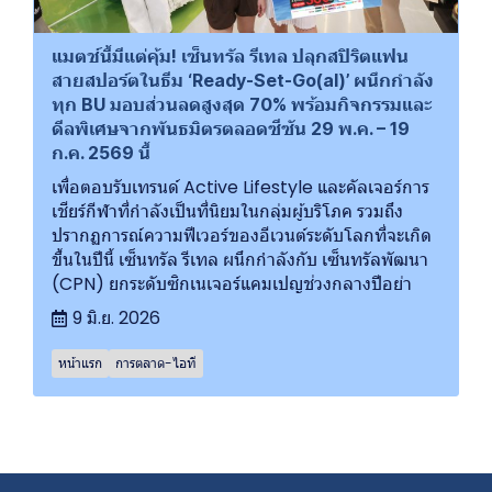
แมตช์นี้มีแต่คุ้ม! เซ็นทรัล รีเทล ปลุกสปิริตแฟน
สายสปอร์ตในธีม ‘Ready-Set-Go(al)’ ผนึกกำลัง
ทุก BU มอบส่วนลดสูงสุด 70% พร้อมกิจกรรมและ
ดีลพิเศษจากพันธมิตรตลอดซีซัน 29 พ.ค. – 19
ก.ค. 2569 นี้
เพื่อตอบรับเทรนด์ Active Lifestyle และคัลเจอร์การ
เชียร์กีฬาที่กำลังเป็นที่นิยมในกลุ่มผู้บริโภค รวมถึง
ปรากฏการณ์ความฟีเวอร์ของอีเวนต์ระดับโลกที่จะเกิด
ขึ้นในปีนี้ เซ็นทรัล รีเทล ผนึกกำลังกับ เซ็นทรัลพัฒนา
(CPN) ยกระดับซิกเนเจอร์แคมเปญช่วงกลางปีอย่า
9 มิ.ย. 2026
หน้าแรก
การตลาด-ไอที